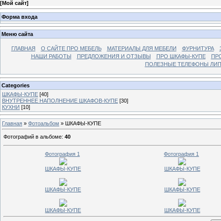
[
Мой сайт
]
Форма входа
Меню сайта
ГЛАВНАЯ
О САЙТЕ ПРО МЕБЕЛЬ
МАТЕРИАЛЫ ДЛЯ МЕБЕЛИ
ФУРНИТУРА
НАШИ РАБОТЫ
ПРЕДЛОЖЕНИЯ И ОТЗЫВЫ
ПРО ШКАФЫ-КУПЕ
ПР
ПОЛЕЗНЫЕ ТЕЛЕФОНЫ ЛИП
Categories
ШКАФЫ-КУПЕ
[40]
ВНУТРЕННЕЕ НАПОЛНЕНИЕ ШКАФОВ-КУПЕ
[30]
КУХНИ
[10]
Главная
»
Фотоальбом
» ШКАФЫ-КУПЕ
Фотографий в альбоме
:
40
Фотография 1
Фотография 1
ШКАФЫ-КУПЕ
ШКАФЫ-КУПЕ
ШКАФЫ-КУПЕ
ШКАФЫ-КУПЕ
ШКАФЫ-КУПЕ
ШКАФЫ-КУПЕ