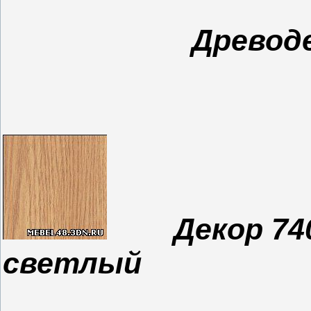
Древод
Декор 74
светлый