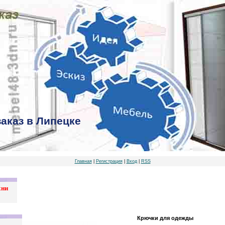
заказ в Липецке
Главная
|
Регистрация
|
Вход
|
RSS
хни
Крючки для одежды