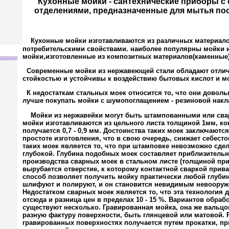
Кухонные мойки - сантехнические приборы с
отделениями, предназначенные для мытья пос
Кухонные мойки изготавливаются из различных материал
потребительскими свойствами. наиболее популярны мойки 
мойки,изготовленные из композитных материалов(каменные)
Современные мойки из нержавеющей стали обладают отли
стойкостью и устойчивы к воздействию бытовых кислот и м
К недостаткам стальных моек относится то, что они довол
лучше покупать мойки с шумопоглащением - резиновой накл
Мойки из нержавейки могут быть штампованными или св
мойки изготавливаются из цельного листа толщиной 1мм, к
получается 0,7 - 0,9 мм. Достоинства таких моек заключаются
простоте изготовления, что в свою очередь, снижает себест
таких моек является то, что при штамповке невозможно сде
глубокой. Глубина подобных моек составляет приблизительно
производства сварных моек в стальном листе (толщиной прим
вырубается отверстие, к которому контактной сваркой прив
способ позволяет получить мойку практически любой глуб
шлифуют и полируют, и он становится невидимым невооруж
Недостатком сварных моек является то, что эта технология
отсюда и разница цен в пределах 10 - 15 %. Вариантов обраб
существуют несколько. Гравированная мойка, она же вальцо
разную фактуру поверхности, быть глянцевой или матовой.
гравированных поверхностях получается путем прокатки, пр