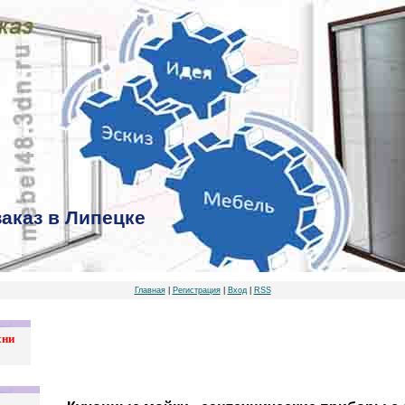
заказ в Липецке
Главная
|
Регистрация
|
Вход
|
RSS
хни