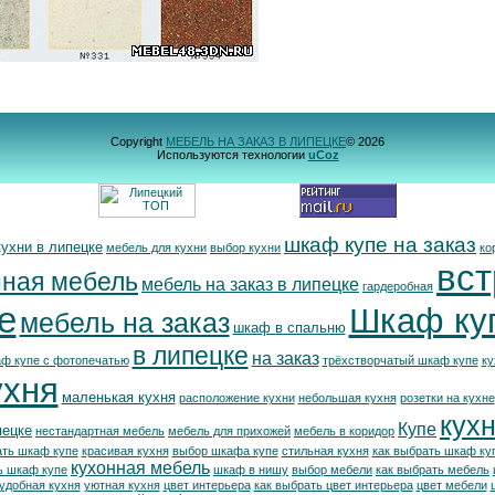
Copyright
МЕБЕЛЬ НА ЗАКАЗ В ЛИПЕЦКЕ
© 2026
Используются технологии
uCoz
шкаф купе на заказ
кухни в липецке
мебель для кухни
выбор кухни
ко
вс
нная мебель
мебель на заказ в липецке
гардеробная
е
Шкаф ку
мебель на заказ
шкаф в спальню
в липецке
на заказ
ф купе с фотопечатью
трёхстворчатый шкаф купе
ку
ухня
маленькая кухня
расположение кухни
небольшая кухня
розетки на кухне
кухн
Купе
пецке
нестандартная мебель
мебель для прихожей
мебель в коридор
ть шкаф купе
красивая кухня
выбор шкафа купе
стильная кухня
как выбрать шкаф ку
кухонная мебель
ь шкаф купе
шкаф в нишу
выбор мебели
как выбрать мебель
удобная кухня
уютная кухня
цвет интерьера
как выбрать цвет интерьера
цвет мебели