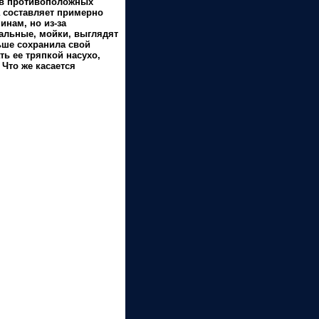
 в противоположных
а составляет примерно
инам, но из-за
кальные, мойки, выглядят
ьше сохранила свой
ь ее тряпкой насухо,
 Что же касается