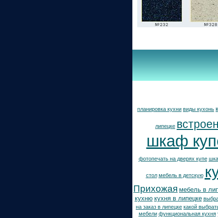
планировка кухни
виды кухонь
встрое
липецке
шкаф куп
фотопечать на дверях купе
шка
к
стол
мебель в детскую
Прихожая
мебель в ли
кухню
кухня в липецке
выбра
на заказ в липецке
какой выбрат
мебели
функциональная кухня