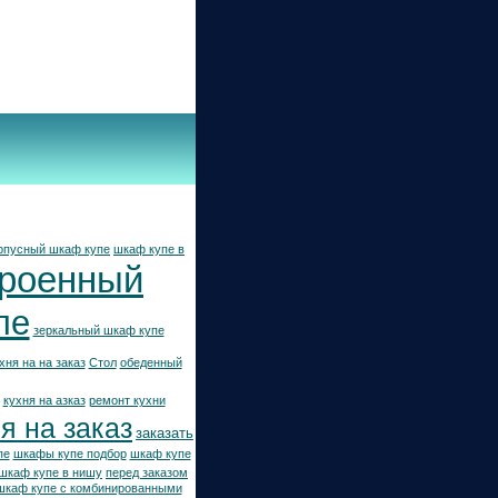
рпусный шкаф купе
шкаф купе в
троенный
пе
зеркальный шкаф купе
хня на на заказ
Стол
обеденный
кухня на азказ
ремонт кухни
я на заказ
заказать
пе
шкафы купе подбор
шкаф купе
шкаф купе в нишу
перед заказом
шкаф купе с комбинированными