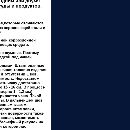
 одним или двумя
уды и продуктов.
ов,которые отличаются
из нержавеющей стали и
.
чной коррозионной
оющих средств.
ьно шумные. Поэтому
адкой под чашей.
арными. Штампованные
онечная толщина изделия
 в отсутствии швов,
оимость. Недостатком
лать чашу достаточно
 15 - 16 см. В процессе
ерно 1 - 1,2 мм)
аривается чаша. Такой
ины. В дальнейшем шов
енным глазом.
 дороже штамповки,
отки поверхности также
ванная, может иметь
 Рельефный рисунок на
и которой лист