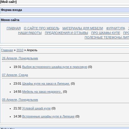
[
Мой сайт
]
Форма входа
Меню сайта
ГЛАВНАЯ
О САЙТЕ ПРО МЕБЕЛЬ
МАТЕРИАЛЫ ДЛЯ МЕБЕЛИ
ФУРНИТУРА
НАШИ РАБОТЫ
ПРЕДЛОЖЕНИЯ И ОТЗЫВЫ
ПРО ШКАФЫ-КУПЕ
ПР
ПОЛЕЗНЫЕ ТЕЛЕФОНЫ ЛИП
Главная
»
2010
»
Апрель
26 Апреля, Понедельник
19:31
Выбор встроенного шкафа купе в прихожую
(0)
07 Апреля, Среда
23:01
Шкафы купе на заказ в Липецке.
(0)
14:55
Мебель на заказ недорого .
(0)
05 Апреля, Понедельник
21:32
Угловой шкаф купе
(0)
14:38
Встроенные шкафы купе в Липецке
(0)