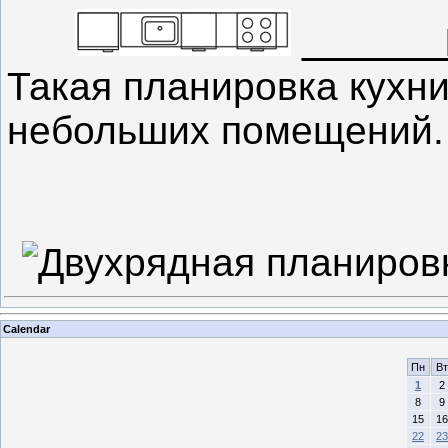
Плани
Такая планировка кухн
небольших помещений.
Calendar
Пн
Вт
1
2
8
9
15
16
22
23