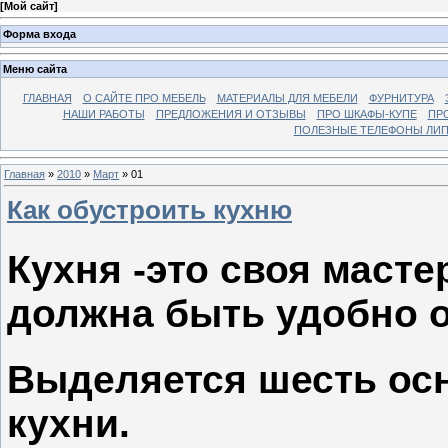
[
Мой сайт
]
Форма входа
Меню сайта
ГЛАВНАЯ
О САЙТЕ ПРО МЕБЕЛЬ
МАТЕРИАЛЫ ДЛЯ МЕБЕЛИ
ФУРНИТУРА
НАШИ РАБОТЫ
ПРЕДЛОЖЕНИЯ И ОТЗЫВЫ
ПРО ШКАФЫ-КУПЕ
ПР
ПОЛЕЗНЫЕ ТЕЛЕФОНЫ ЛИП
Главная
»
2010
»
Март
»
01
Как обустроить кухню
Кухня -это своя масте
должна быть удобно о
Выделяется шесть ос
кухни.