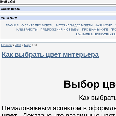
[
Мой сайт
]
Форма входа
Меню сайта
ГЛАВНАЯ
О САЙТЕ ПРО МЕБЕЛЬ
МАТЕРИАЛЫ ДЛЯ МЕБЕЛИ
ФУРНИТУРА
НАШИ РАБОТЫ
ПРЕДЛОЖЕНИЯ И ОТЗЫВЫ
ПРО ШКАФЫ-КУПЕ
ПР
ПОЛЕЗНЫЕ ТЕЛЕФОНЫ ЛИП
Главная
»
2010
»
Март
»
31
Как выбрать цвет мнтерьера
Выбор цв
Как выбрат
Немаловажным аспектом в оформл
цвет
.. Доказано,что различные цвет