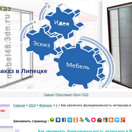
заказ в Липецке
Главная
|
Регистрация
|
Вход
|
RSS
Главная
»
2010
»
Февраль
»
5
» Как увеличить функциональность интерьера в
хни
Запомнить страницу :
Как увеличить функциональность интерьера в В