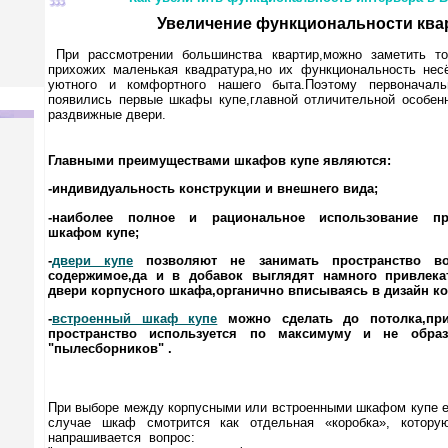
Увеличение функциональности ква
При рассмотрении большинства квартир,можно заметить то
прихожих маленькая квадратура,но их функциональность нес
уютного и комфортного нашего быта.Поэтому первоначал
появились первые шкафы купе,главной отличительной особен
раздвижные двери.
Главными преимуществами шкафов купе являются:
-индивидуальность конструкции и внешнего вида;
-наиболее полное и рациональное использование про
шкафом купе;
-
двери купе
позволяют не занимать пространство во
содержимое,да и в добавок выглядят намного привлека
двери корпусного шкафа,органично вписываясь в дизайн к
-
встроенный шкаф купе
можно сделать до потолка,пр
пространство используется по максимуму и не образ
"пылесборников" .
При выборе между корпусными или встроенными шкафом купе е
случае шкаф смотрится как отдельная «коробка», котору
напрашивается вопрос: