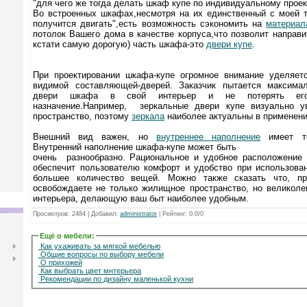
"для чего же тогда делать шкаф купе по индивидуальному проек
Во встроенных шкафах,несмотря на их единственный с моей т
получится двигать",есть возможность сэкономить на
материал
потолок Вашего дома в качестве корпуса,что позволит направи
кстати самую дорогую) часть шкафа-это
двери купе
.
При проектировании шкафа-купе огромное внимание уделяетс
видимой составляющей-дверей. Заказчик пытается максима
двери шкафа в свой интерьер и не потерять его
назначение.Например, зеркальные двери купе визуально у
пространство, поэтому
зеркала
наиболее актуальны в применени
Внешний вид важен, но
внутреннее наполнение
имеет то
Внутренний наполнение шкафа-купе может быть
очень разнообразно. Рациональное и удобное расположение
обеспечит пользователю комфорт и удобство при использован
большее количество вещей. Можно также сказать что, пр
освобождаете не только жилищное пространство, но великоле
интерьера, делающую ваш быт наиболее удобным.
Просмотров
: 2484 |
Добавил
:
administrator
|
Рейтинг
:
0.0
/
0
Ещё о мебели
:
Как ухаживать за мягкой мебелью
Общие вопросы по выбору мебели
О прихожей
Как выбрать цвет мнтерьера
Рекомендации по дизайну маленькой кухни