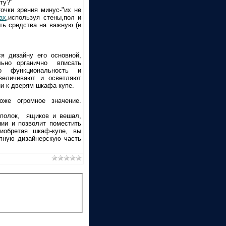
ту?"
очки зрения минус-"их не
ах
,используя стены,пол и
ть средства на важную (и
я дизайну его основной,
льно органично вписать
 функциональность и
величивают и осветляют
и к дверям шкафа-купе.
же огромное значение.
 полок, ящиков и вешал,
ии и позволит поместить
иобретая шкаф-купе, вы
пную дизайнерскую часть