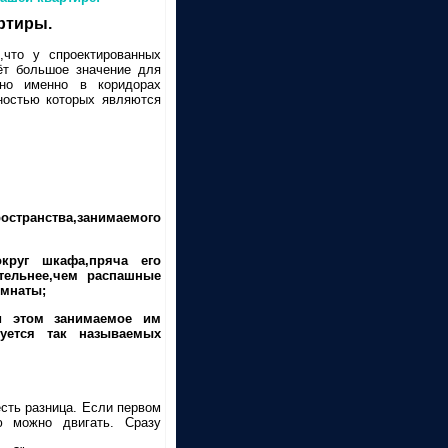
ртиры.
,что у спроектированных
ёт большое значение для
ьно именно в коридорах
ностью которых являются
странства,занимаемого
круг шкафа,пряча его
тельнее,чем распашные
омнаты;
и этом занимаемое им
уется так называемых
сть разница. Если первом
ю можно двигать. Сразу