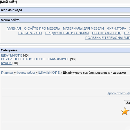
[
Мой сайт
]
Форма входа
Меню сайта
ГЛАВНАЯ
О САЙТЕ ПРО МЕБЕЛЬ
МАТЕРИАЛЫ ДЛЯ МЕБЕЛИ
ФУРНИТУРА
НАШИ РАБОТЫ
ПРЕДЛОЖЕНИЯ И ОТЗЫВЫ
ПРО ШКАФЫ-КУПЕ
ПР
ПОЛЕЗНЫЕ ТЕЛЕФОНЫ ЛИП
Categories
ШКАФЫ-КУПЕ
[40]
ВНУТРЕННЕЕ НАПОЛНЕНИЕ ШКАФОВ-КУПЕ
[30]
КУХНИ
[10]
Главная
»
Фотоальбом
»
ШКАФЫ-КУПЕ
» Шкаф-купе с комбинированными дверьми
Просмотреть ф